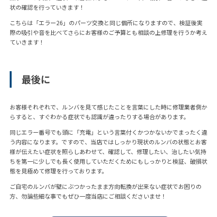
状の確認を行っていきます！
こちらは「エラー26」のパーツ交換と同じ個所になりますので、検証後実
際の吸引や音を比べてさらにお客様のご予算とも相談の上修理を行うか考え
ていきます！
最後に
お客様それぞれで、ルンバを見て感じたことを言葉にした時に修理業者側か
らすると、すぐわかる症状でも認識が違ったりする場合があります。
同じエラー番号でも頭に「充電」という言葉付くかつかないかでまったく違
う内容になります。ですので、当店ではしっかり現状のルンバの状態とお客
様が伝えたい症状を照らしあわせて、確認して、修理したい、治したい気持
ちを第一に少しでも長く使用していただくためにもしっかりと検証、破損状
態を見極めて修理を行っております。
ご自宅のルンバが壁にぶつかったまま方向転換が出来ない症状でお困りの
方、勿論些細な事でもぜひ一度当店にご相談くださいませ！