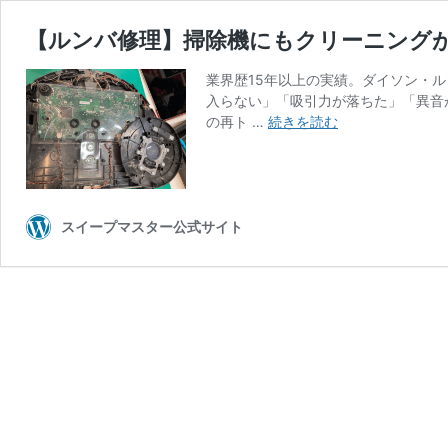
【ルンバ修理】掃除機にもクリーニング
業界歴15年以上の実績。ダイソン・
入らない」「吸引力が落ちた」「異音
【ル
の再ト …
続きを読む
ン
バ
修
理】
掃
スイープマスター公式サイト
除
機
に
も
ク
リ
ー
ニ
ン
グ