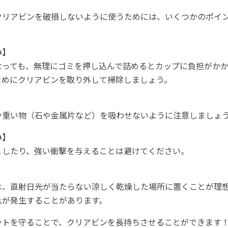
クリアビンを破損しないように使うためには、いくつかのポイ
い】
なっても、無理にゴミを押し込んで詰めるとカップに負担がかか
まめにクリアビンを取り外して掃除しましょう。
】
や重い物（石や金属片など）を吸わせないように注意しましょ
い】
としたり、強い衝撃を与えることは避けてください。
】
は、直射日光が当たらない涼しく乾燥した場所に置くことが理
れが発生することがあります。
ントを守ることで、クリアビンを長持ちさせることができます