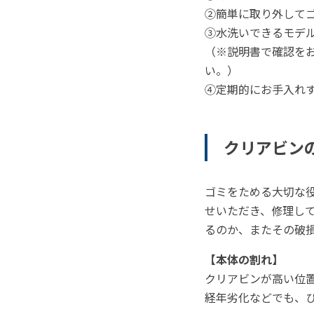
②簡単に取り外して
③水洗いできるモデ
（※説明書で確認をお
い。）
④定期的にお手入れ
クリアビン
ゴミをためる大切な
せいただき、修理し
るのか、またその破
【本体の割れ】
クリアビンが高い位
経年劣化などでも、