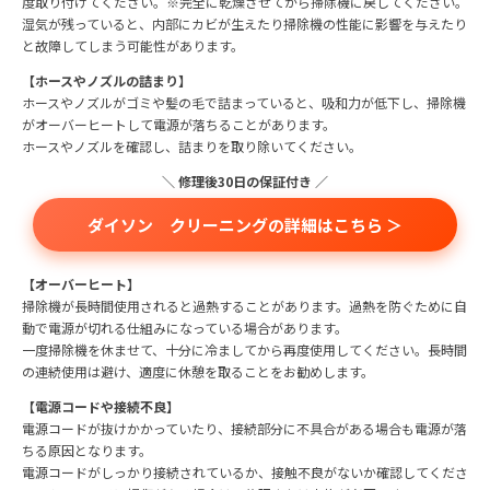
度取り付けてください。※完全に乾燥させてから掃除機に戻してください。
湿気が残っていると、内部にカビが生えたり掃除機の性能に影響を与えたり
と故障してしまう可能性があります。
【ホースやノズルの詰まり】
ホースやノズルがゴミや髪の毛で詰まっていると、吸和力が低下し、掃除機
がオーバーヒートして電源が落ちることがあります。
ホースやノズルを確認し、詰まりを取り除いてください。
＼ 修理後30日の保証付き ／
ダイソン クリーニングの詳細はこちら ＞
【オーバーヒート】
掃除機が長時間使用されると過熱することがあります。過熱を防ぐために自
動で電源が切れる仕組みになっている場合があります。
一度掃除機を休ませて、十分に冷ましてから再度使用してください。長時間
の連続使用は避け、適度に休憩を取ることをお勧めします。
【電源コードや接続不良】
電源コードが抜けかかっていたり、接続部分に不具合がある場合も電源が落
ちる原因となります。
電源コードがしっかり接続されているか、接触不良がないか確認してくださ