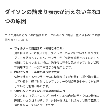
ダイソンの詰まり表示が消えない主な3
つの原因
ゴミが見当たらないのに詰まりマークが消えない場合、主に以下の3つの原
因が考えられます。
フィルターの目詰まり（微細なホコリ）
見た目はキレイに見えても、フィルターの奥に細かいチリやハウス
ダストが詰まっていると、センサーが「気流が遮断されている」と
検知してしまいます。特に、洗浄後に完全に乾ききっていない状態
で使用すると、一発で目詰まりを起こします。
内部センサー・基盤の誤作動や故障
気流を検知するセンサー自体に微細なゴミが付着して誤作動を起こ
しているか、経年劣化によってセンサーや制御基盤そのものが故障
している可能性があります。
分解しないと見えない位置の異物詰まり
クリアビン（ダストカップ）の奥や、本体内部のサイクロン機構の
隙間に小さなゴミが挟まり、外側からは全く見えない状態で空気の
流れを阻害しているケースです。