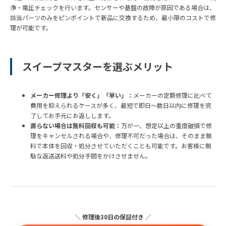
浄・電圧チェックを行います。センサーや基盤の故障が原因である場合は、
該当パーツのみをピンポイントで新品に交換するため、最小限のコストで修
理が可能です。
スイープマスターを選ぶメリット
メーカー修理より「安く」「早い」：
メーカーの定額修理に比べて
費用を抑えられるケースが多く、最短で即日〜数日以内に修理を完
了してお手元にお返しします。
直らない場合は無料回収も可能：
万が一、想定以上の重度破損で修
理をキャンセルされる場合や、修理不可だった場合は、そのまま無
料で本体を回収・処分させていただくことも可能です。お客様に無
駄な返送送料や処分手間をかけさせません。
＼ 修理後30日の保証付き ／