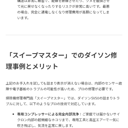
構造は非常に緻密で、配線を断線させたり、ツメを破損させ
て元に戻せなくなったりするリスクが非常に高いです。最悪
の場合、完全に通電しなくなり修理費用が高額になってしま
います。
「スイープマスター」でのダイソン修
理事例とメリット
上記のお手入れを試しても詰まり表示が消えない場合は、内部のセンサー故
障や電子基板のトラブルの可能性が高いため、プロの修理が必要です。
掃除機修理専門店「スイープマスター」では、ダイソンSV50の詰まりトラ
ブルに対して、以下のようなプロの技術で対応しています。
専用コンプレッサーによる完全内部洗浄：
ご家庭では届かないサイ
クロン内部の超微細なホコリまで、専用工具と高圧エアーで一気に
吹き飛ばし、気流を正常に戻します。