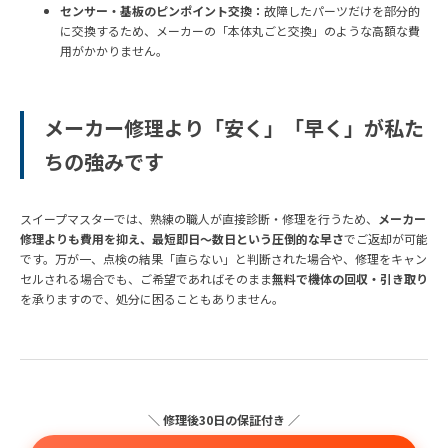
センサー・基板のピンポイント交換：
故障したパーツだけを部分的
に交換するため、メーカーの「本体丸ごと交換」のような高額な費
用がかかりません。
メーカー修理より「安く」「早く」が私た
ちの強みです
スイープマスターでは、熟練の職人が直接診断・修理を行うため、
メーカー
修理よりも費用を抑え、最短即日～数日という圧倒的な早さ
でご返却が可能
です。万が一、点検の結果「直らない」と判断された場合や、修理をキャン
セルされる場合でも、ご希望であればそのまま
無料で機体の回収・引き取り
を承りますので、処分に困ることもありません。
＼ 修理後30日の保証付き ／