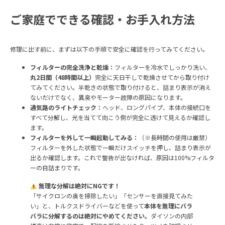
ご家庭でできる確認・お手入れ方法
修理に出す前に、まずは以下の手順で安全に確認を行ってみてください。
フィルターの完全洗浄と乾燥：
フィルターを冷水でしっかり洗い、
丸2日間（48時間以上）
完全に天日干しで乾燥させてから取り付け
てみてください。半乾きの状態で取り付けると、詰まり表示が消え
ないだけでなく、異臭やモーター故障の原因になります。
通気路のライトチェック：
ヘッド、ロングパイプ、本体の接続口を
すべて分解し、光を当てて向こう側が完全に透けて見えるか確認し
ます。
フィルターを外して一瞬起動してみる：
（※長時間の使用は厳禁）
フィルターを外した状態で一瞬だけスイッチを押し、詰まり表示が
出るか確認します。これで警告が出なければ、原因は100%フィルタ
ーの目詰まりです。
無理な分解は絶対にNGです！
「サイクロンの奥を掃除したい」「センサーを直接見てみた
い」と、トルクスドライバーなどを使って
本体を無理にバラ
バラに分解するのは絶対にやめてください。
ダイソンの内部